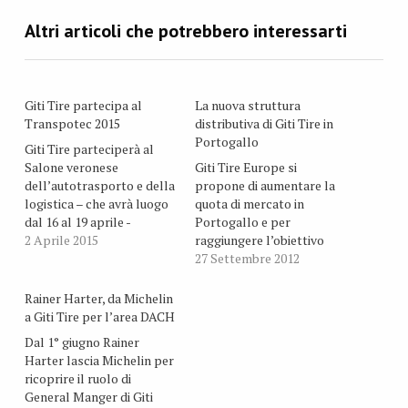
Giti Tire partecipa al
La nuova struttura
Transpotec 2015
distributiva di Giti Tire in
Portogallo
Giti Tire parteciperà al
Salone veronese
Giti Tire Europe si
dell’autotrasporto e della
propone di aumentare la
logistica – che avrà luogo
quota di mercato in
dal 16 al 19 aprile -
Portogallo e per
presentando alcuni dei
2 Aprile 2015
raggiungere l’obiettivo
prodotti di punta del
rivede la struttura
27 Settembre 2012
segmento autocarro a
distributiva per il marchio
marchio GT Radial e
GT Radial e introduce la
Rainer Harter, da Michelin
Primewell. Presso lo
gamma vettura del
a Giti Tire per l’area DACH
stand B2.4 situato al
marchio Primewell. La
Dal 1° giugno Rainer
Padiglione 11, GT Radial
strategia di fondo è di
Harter lascia Michelin per
dedica particolare
collaborare con aziende
ricoprire il ruolo di
attenzione – oltre…
specializzate e dedicate
General Manger di Giti
per categoria di prodotto,