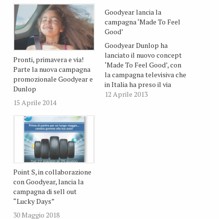
Goodyear lancia la
campagna ‘Made To Feel
Good’
Goodyear Dunlop ha
lanciato il nuovo concept
Pronti, primavera e via!
‘Made To Feel Good’, con
Parte la nuova campagna
la campagna televisiva che
promozionale Goodyear e
in Italia ha preso il via
Dunlop
domenica 7 aprile e che è
12 Aprile 2013
15 Aprile 2014
stata realizzata in
collaborazione con
l’agenzia di pubblicità Leo
Burnett. La campagna
pubblicitaria coinvolgerà
Europa, Medio Oriente e
Africa.
Point S, in collaborazione
con Goodyear, lancia la
campagna di sell out
“Lucky Days”
30 Maggio 2018