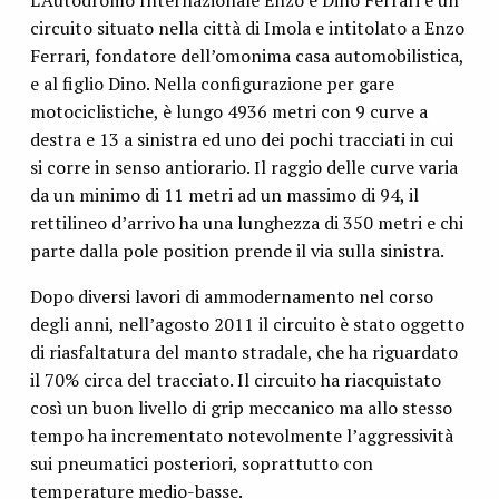
L’Autodromo Internazionale Enzo e Dino Ferrari è un
circuito situato nella città di Imola e intitolato a Enzo
Ferrari, fondatore dell’omonima casa automobilistica,
e al figlio Dino. Nella configurazione per gare
motociclistiche, è lungo 4936 metri con 9 curve a
destra e 13 a sinistra ed uno dei pochi tracciati in cui
si corre in senso antiorario. Il raggio delle curve varia
da un minimo di 11 metri ad un massimo di 94, il
rettilineo d’arrivo ha una lunghezza di 350 metri e chi
parte dalla pole position prende il via sulla sinistra.
Dopo diversi lavori di ammodernamento nel corso
degli anni, nell’agosto 2011 il circuito è stato oggetto
di riasfaltatura del manto stradale, che ha riguardato
il 70% circa del tracciato. Il circuito ha riacquistato
così un buon livello di grip meccanico ma allo stesso
tempo ha incrementato notevolmente l’aggressività
sui pneumatici posteriori, soprattutto con
temperature medio-basse.