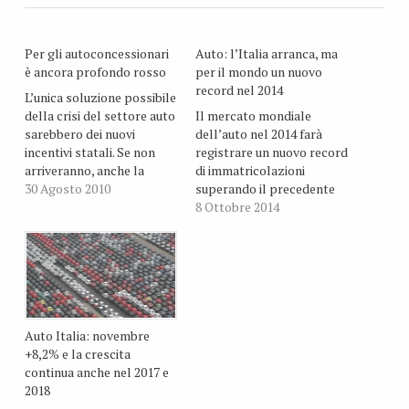
Per gli autoconcessionari
Auto: l’Italia arranca, ma
è ancora profondo rosso
per il mondo un nuovo
record nel 2014
L’unica soluzione possibile
della crisi del settore auto
Il mercato mondiale
sarebbero dei nuovi
dell’auto nel 2014 farà
incentivi statali. Se non
registrare un nuovo record
arriveranno, anche la
di immatricolazioni
seconda metà dell’anno
30 Agosto 2010
superando il precedente
avrà un risultato
record del 2013 (62,6
8 Ottobre 2014
fortemente negativo.
milioni di autovetture). Lo
ha dichiarato Gian Primo
Quagliano, Presidente del
Centro Studi Promotor,
aprendo a Roma il
convegno “Auto e mobilità
per il rilancio del Paese”.
Auto Italia: novembre
La crescita
+8,2% e la crescita
dell’automobile…
continua anche nel 2017 e
2018