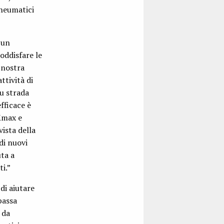
pneumatici
 un
oddisfare le
 nostra
ttività di
u strada
fficace è
 Kmax e
ista della
di nuovi
uta a
ti.”
di aiutare
bassa
 da