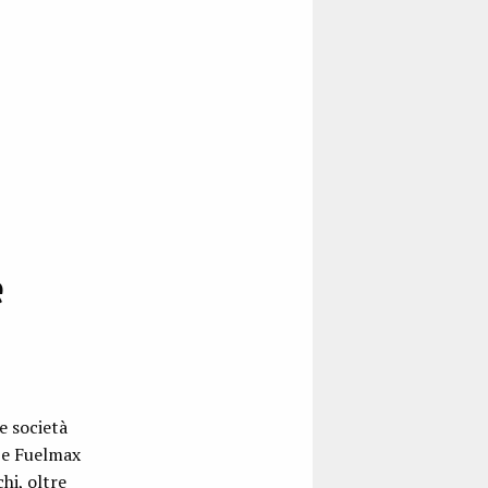
e
e società
x e Fuelmax
hi, oltre