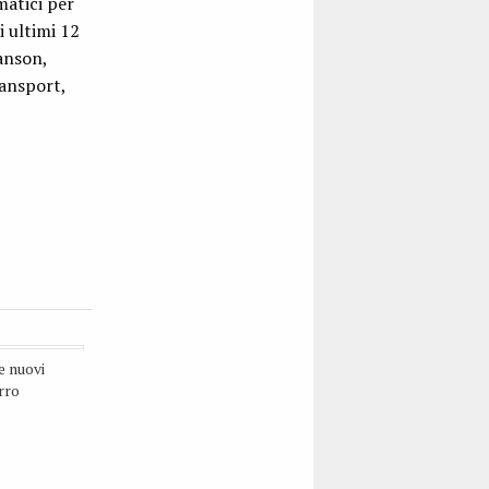
matici per
i ultimi 12
anson,
ransport,
e nuovi
rro