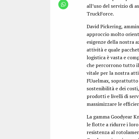
all’uso del servizio di
TruckForce.
David Pickering, ammini
approccio molto orienta
esigenze della nostra a
attività e quale pacchett
logistica è vasta e co
che percorrono tutto il 
vitale per la nostra at
FUuelmax, soprattutto p
sostenibilità e dei cost
prodotti e livelli di ser
massimizzare le efficienze
La gamma Goodyear Kmax
le flotte a ridurre i lo
resistenza al rotolamen