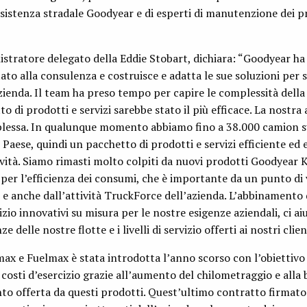
 assistenza stradale Goodyear e di esperti di manutenzione dei 
stratore delegato della Eddie Stobart, dichiara: “Goodyear ha
to alla consulenza e costruisce e adatta le sue soluzioni per s
zienda. Il team ha preso tempo per capire le complessità della
o di prodotti e servizi sarebbe stato il più efficace. La nostra a
mplessa. In qualunque momento abbiamo fino a 38.000 camion s
Paese, quindi un pacchetto di prodotti e servizi efficiente ed e
tività. Siamo rimasti molto colpiti da nuovi prodotti Goodyear
er l’efficienza dei consumi, che è importante da un punto di v
i, e anche dall’attività TruckForce dell’azienda. L’abbinamento 
vizio innovativi su misura per le nostre esigenze aziendali, ci ai
 delle nostre flotte e i livelli di servizio offerti ai nostri clien
 e Fuelmax è stata introdotta l’anno scorso con l’obiettivo 
ro costi d’esercizio grazie all’aumento del chilometraggio e alla 
to offerta da questi prodotti. Quest’ultimo contratto firmato