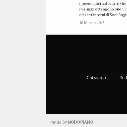
I pneumatici autocarro Go
Fuelmax ottengono buoni ri
nei test interni di Snel Logi
10 Marzo 2015
Chi siamo
Rei
made by
NODOPIANO