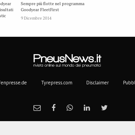
odyear
Sempre più flotte nel programma
sultati
Goodyear FleetFirst
stic
9 Dicembre 2014
fenpresse.de
Tyrepress.com
Disclaimer
Pubbl