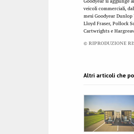
Goodyear si aggiunge ai
veicoli commerciali, da
mesi Goodyear Dunlop UK
Lloyd Fraser, Pollock S
Cartwrights e Hargreav
© RIPRODUZIONE R