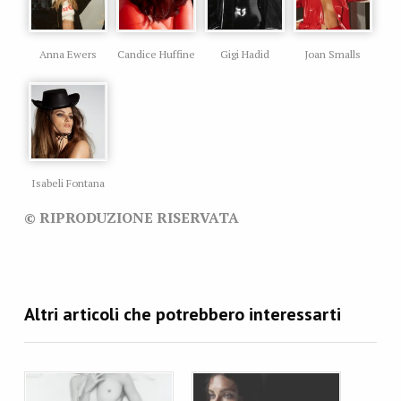
Anna Ewers
Candice Huffine
Gigi Hadid
Joan Smalls
Isabeli Fontana
© RIPRODUZIONE RISERVATA