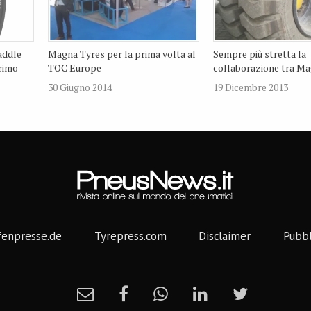
addle
Magna Tyres per la prima volta al
Sempre più stretta la
primo
TOC Europe
collaborazione tra Ma
30 Giugno 2014
19 Dicembre 2013
fenpresse.de
Tyrepress.com
Disclaimer
Pubbl