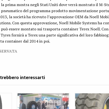
la prima mostra negli Stati Uniti dove verrà mostrato il M-St
vo pneumatico del programma prodotto movimentazione portua
13, la società ha ricevuto l’approvazione OEM da Noell Mobi
lutions. Con questa approvazione, Noell Mobile Systems ha c
può essere montato sui trasporta container Terex Noell. Con
yres fornirà a Terex una parte significativa del loro fabbiso
a container dal 2014 in poi.
ISERVATA