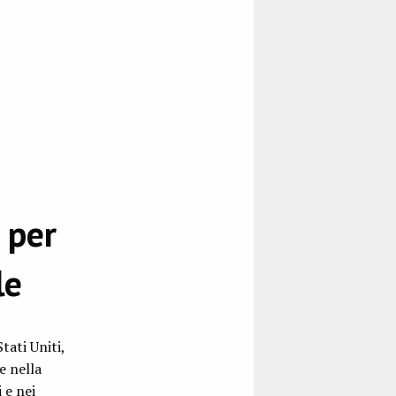
 per
le
ati Uniti,
e nella
 e nei