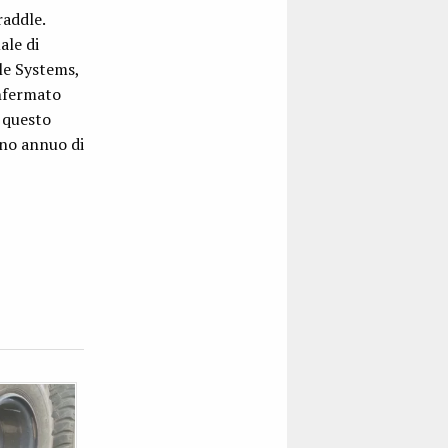
raddle.
le di
le Systems,
onfermato
 questo
gno annuo di