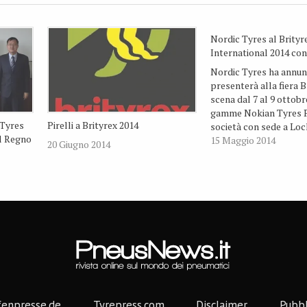
Nordic Tyres al Brityr
International 2014 co
Nordic Tyres ha annun
presenterà alla fiera B
scena dal 7 al 9 ottobr
gamme Nokian Tyres P
 Tyres
Pirelli a Brityrex 2014
società con sede a Loc
il Regno
l'unico distributore br
15 Maggio 2014
20 Giugno 2014
prodotti del marchio f
La mostra avrà luogo 
EventCity, a Mancheste
detto…
fenpresse.de
Tyrepress.com
Disclaimer
Pubbl