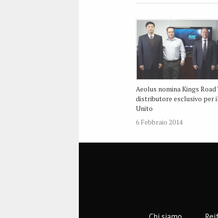
Aeolus nomina Kings Road
distributore esclusivo per 
Unito
6 Febbraio 2014
Chi siamo
Rei