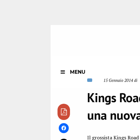
MENU
15 Gennaio 2014 di
Kings Road
una nuova
Il grossista Kings Road