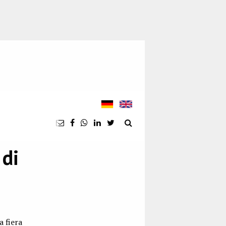
 di
 fiera