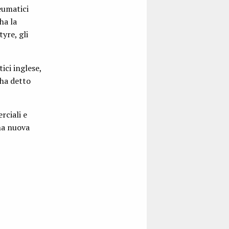
eumatici
ha la
yre, gli
ici inglese,
 ha detto
rciali e
na nuova