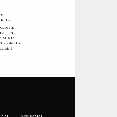
ex
n Nokian
ciato che
rytex, in
e 2014, le
CR e 4×4. La
kerbie è
itannico di
inlandese.
presso
r. Nordic ha
icità
Newsletter