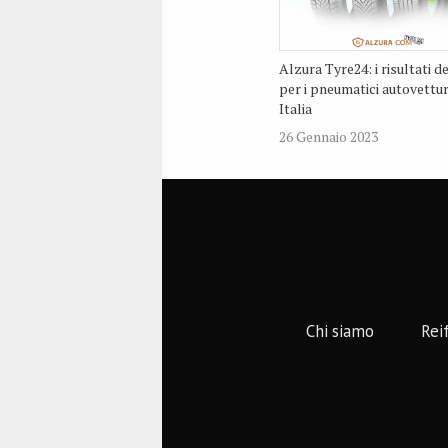
Alzura Tyre24: i risultati d
per i pneumatici autovettur
Italia
26 Gennaio 2023
Chi siamo
Rei