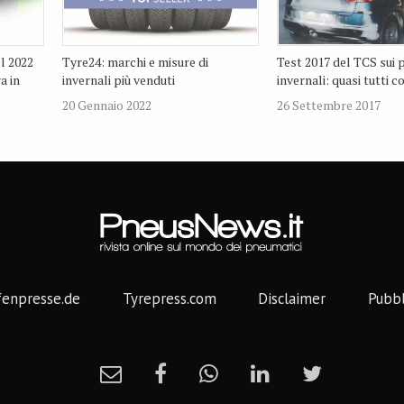
el 2022
Tyre24: marchi e misure di
Test 2017 del TCS sui 
a in
invernali più venduti
invernali: quasi tutti 
20 Gennaio 2022
26 Settembre 2017
fenpresse.de
Tyrepress.com
Disclaimer
Pubbl