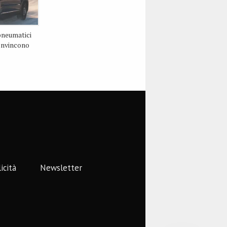
pneumatici
convincono
icità
Newsletter