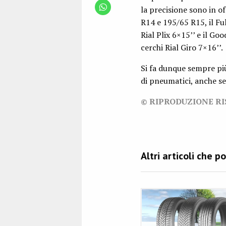
la precisione sono in o
R14 e 195/65 R15, il F
Rial Plix 6×15’’ e il G
cerchi Rial Giro 7×16’’.
Si fa dunque sempre più 
di pneumatici, anche se 
© RIPRODUZIONE R