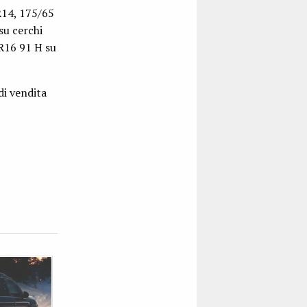
R14, 175/65
su cerchi
 R16 91 H su
di vendita