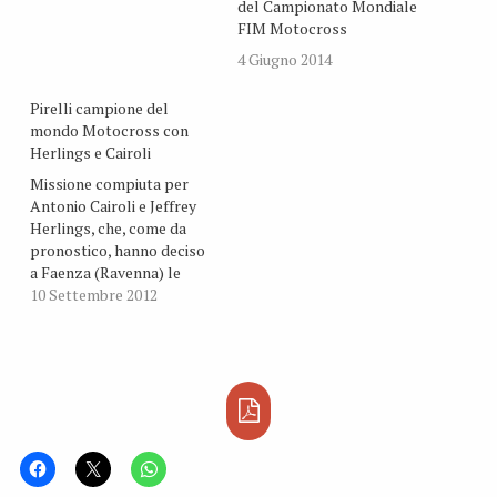
del Campionato Mondiale
FIM Motocross
4 Giugno 2014
Pirelli campione del
mondo Motocross con
Herlings e Cairoli
Missione compiuta per
Antonio Cairoli e Jeffrey
Herlings, che, come da
pronostico, hanno deciso
a Faenza (Ravenna) le
sorti del campionato con
10 Settembre 2012
una prova in anticipo,
aggiudicandosi
rispettivamente il
Mondiale MX1 e MX2 con i
pneumatici Pirelli
Scorpion MX. Un successo
che ha coronato la loro
fantastica stagione
agonistica, dominata…