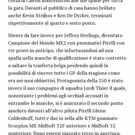
corsa di Cairoli mantenutosi alle sue spalle per tutta
la gara. Davanti al pubblico di casa hanno brillato
anche Kevin Strijbos e Ken De Dycker, terminati
rispettivamente al quarto e sesto posto.
Niente da fare invece per Jeffrey Herlings, diventato
Campione del Mondo MX2 con pneumatici Pirelli con
tre prove in anticipo, che infortunandosi ad una
spalla nella manche di qualificazione è stato costretto
a saltare la trasferta belga perdendo quindi la
possibilità di vincere tutte i GP della stagione come
era nei suoi obbiettivi. Protagonista della 250 è stato
invece il suo compagno di squadra Jordi Tixier il quale,
nonostante i problemi agli occhiali accusati in
entrambe le manche, si è assicurato il secondo posto
assoluto davanti all’altro pilota Pirelli Glenn
Coldenhoff, tutti e due in sella alle KTM gommate
Scorpion MX MidSoft 32F anteriore e MidSoft 32
posteriore. Dopo essersi piazzato terzo in apertura,