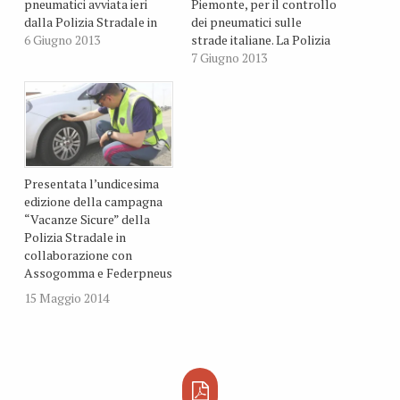
pneumatici avviata ieri
Piemonte, per il controllo
dalla Polizia Stradale in
dei pneumatici sulle
partnership con
6 Giugno 2013
strade italiane. La Polizia
Assogomma. I pneumatici
Stradale del
7 Giugno 2013
sono l’unico punto di
compartimento
contatto tra il veicolo e il
Lombardia inizierà da
suolo e quindi influiscono
subito i controlli sullo
in maniera determinante
stato dei pneumatici e
sulla sicurezza stradale.
sulla conformità delle
marcature.
Presentata l’undicesima
edizione della campagna
“Vacanze Sicure” della
Polizia Stradale in
collaborazione con
Assogomma e Federpneus
15 Maggio 2014