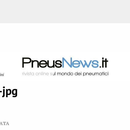
ini
-jpg
VATA