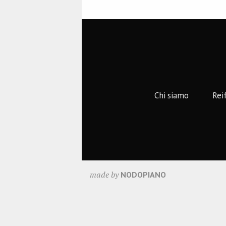
Chi siamo
Rei
made by
NODOPIANO