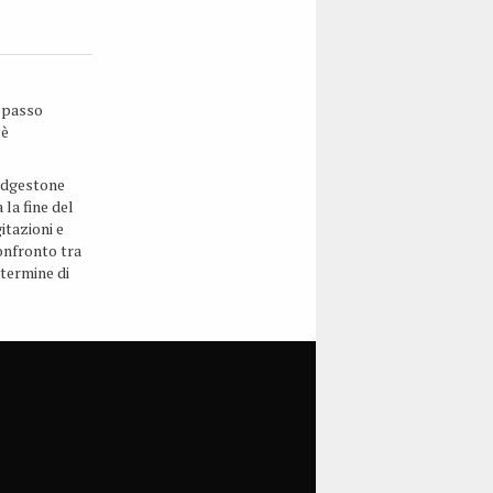
 passo
 è
ridgestone
 la fine del
itazioni e
confronto tra
 termine di
 svolte ieri
luppo
 grande
 positiva…