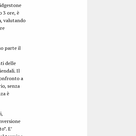
ridgestone
 3 ore, è
a, valutando
are
o parte il
ti delle
endali. Il
Confronto a
rio, senza
nza è
i,
nversione
o”. E’