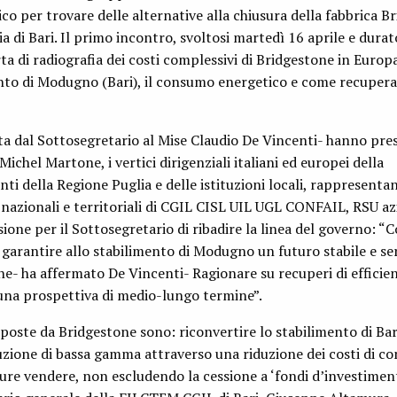
o per trovare delle alternative alla chiusura della fabbrica B
 di Bari. Il primo incontro, svoltosi martedì 16 aprile e durato
rta di radiografia dei costi complessivi di Bridgestone in Europ
pianto di Modugno (Bari), il consumo energetico e come recuper
ta dal Sottosegretario al Mise Claudio De Vincenti- hanno pres
ichel Martone, i vertici dirigenziali italiani ed europei della
i della Regione Puglia e delle istituzioni locali, rappresentan
 nazionali e territoriali di CGIL CISL UIL UGL CONFAIL, RSU azi
ione per il Sottosegretario di ribadire la linea del governo: “
a garantire allo stabilimento di Modugno un futuro stabile e se
e- ha affermato De Vincenti- Ragionare su recuperi di efficie
na prospettiva di medio-lungo termine”.
poste da Bridgestone sono: riconvertire lo stabilimento di Bar
one di bassa gamma attraverso una riduzione dei costi di co
pure vendere, non escludendo la cessione a ‘fondi d’investiment