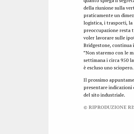
quanto spiega il segret
della riunione sulla ver
praticamente un dimezza
logistica, i trasporti, 
preoccupazione resta t
voler lavorare sulle ip
Bridgestone, continua i
”Non staremo con le ma
settimana i circa 950 la
è escluso uno sciopero.
Il prossimo appuntament
presentare indicazioni
del sito industriale.
© RIPRODUZIONE R