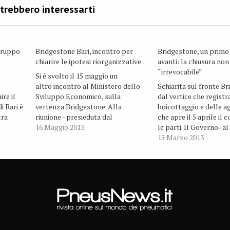
gruppo
Bridgestone Bari, incontro per
Bridgestone, un primo
chiarire le ipotesi riorganizzative
avanti: la chiusura non
“irrevocabile”
Si è svolto il 15 maggio un
altro incontro al Ministero dello
Schiarita sul fronte B
ire il
Sviluppo Economico, sulla
dal vertice che registra
i Bari è
vertenza Bridgestone. Alla
boicottaggio e delle ag
tra
riunione - presieduta dal
che apre il 5 aprile il 
Sottosegretario Claudio De
16 Maggio 2013
le parti. Il Governo- al
on la
Vincenti - hanno preso parte il
due riunioni che si sono
15 Marzo 2013
na
Presidente della Regione Puglia
al Ministero dello Svi
to si è
Nichi Vendola, il Sindaco di Bari
Economico- giudica di
Michele Emiliano, esponenti della
significato la risposta
Provincia, alti dirigenti del
na…
management italiano ed europeo…