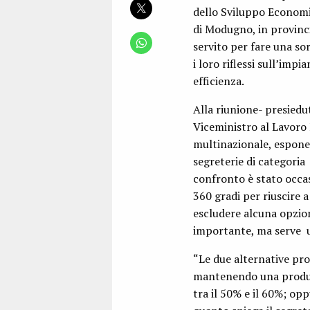
dello Sviluppo Economic
di Modugno, in provincia
servito per fare una so
i loro riflessi sull’im
efficienza.
Alla riunione- presiedu
Viceministro al Lavoro M
multinazionale, esponent
segreterie di categoria
confronto è stato occas
360 gradi per riuscire 
escludere alcuna opzion
importante, ma serve u
“Le due alternative pro
mantenendo una produzi
tra il 50% e il 60%; op