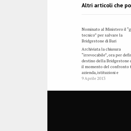
Nominato al Ministero il “
tecnico” per salvare la
Bridgestone di Bari
Archiviata la chiusura
“irrevocabile”, ora per defin
destino della Bridgestone d
il momento del confronto 
azienda, istituzioni e
organizzazioni sindacali, c
9 Aprile 2013
mediazione del governo. U
prima tappa di tale confron
svolta venerdì 5 aprile al
Ministero dello Sviluppo
Economico, nel corso di u