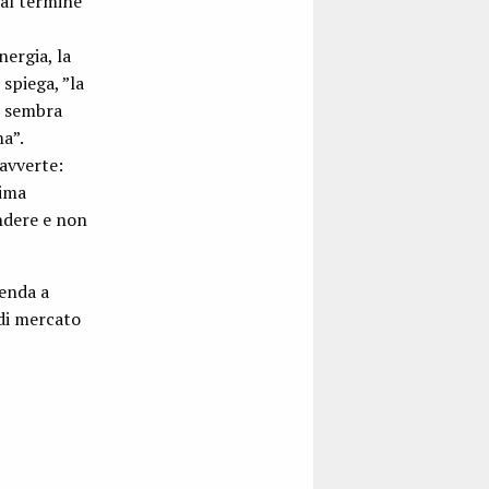
 al termine
ergia, la
spiega, ”la
n sembra
a”.
 avverte:
sima
endere e non
ienda a
di mercato