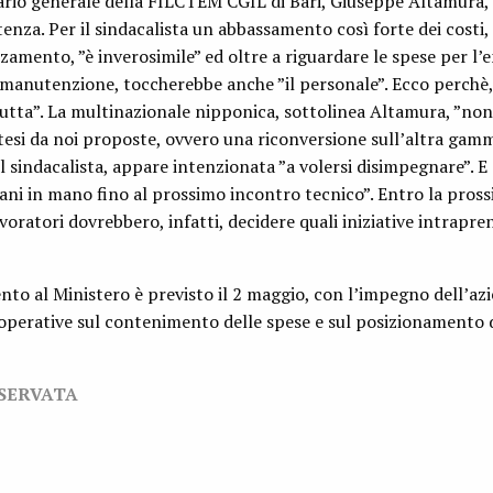
ario generale della FILCTEM CGIL di Bari, Giuseppe Altamura,
tenza. Per il sindacalista un abbassamento così forte dei costi,
mento, ”è inverosimile” ed oltre a riguardare le spese per l’en
la manutenzione, toccherebbe anche ”il personale”. Ecco perchè, 
utta”. La multinazionale nipponica, sottolinea Altamura, ”no
otesi da noi proposte, ovvero una riconversione sull’altra gamm
l sindacalista, appare intenzionata ”a volersi disimpegnare”. E
ni in mano fino al prossimo incontro tecnico”. Entro la pros
voratori dovrebbero, infatti, decidere quali iniziative intrapr
o al Ministero è previsto il 2 maggio, con l’impegno dell’az
 operative sul contenimento delle spese e sul posizionamento 
ISERVATA