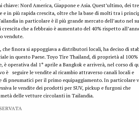
i chiave: Nord America, Giappone e Asia. Quest’ultimo, dei tre,
 in più rapida crescita, oltre che la base di molti tra i princip
ailandia in particolare è il più grande mercato dell’auto nel s
di crescita che a febbraio è aumentato del 40% rispetto all’ann
to vendute.
che finora si appoggiava a distributori locali, ha deciso di stab
iale in questo Paese. Toyo Tire Thailand, di proprietà al 100%
, è operativa dal 1° aprile a Bangkok e arriverà, nel corso di q
vo è seguire le vendite al ricambio attraverso canali locali e
e di pneumatici per il primo equipaggiamento. In particolare 
ssiva le vendite dei prodotti per SUV, pickup e furgoni che
metà delle vetture circolanti in Tailandia.
ISERVATA