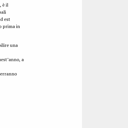
 è il
ali
ud est
o prima in
ilire una
uest’anno, a
verranno