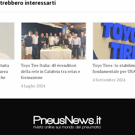
tuita
Toyo Tire Italia: 40 rivenditori
Toyo Tires: lo stabili
 area
della rete in Calabria tra relax e
fondamentale per USA
che
formazione
4 Settembre 2024
4 Luglio 2024