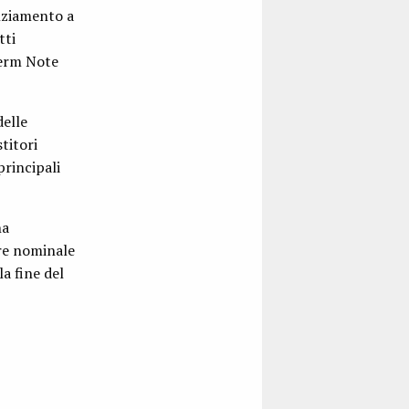
anziamento a
tti
Term Note
delle
titori
principali
ha
are nominale
la fine del