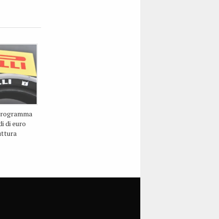
 programma
i di euro
uttura