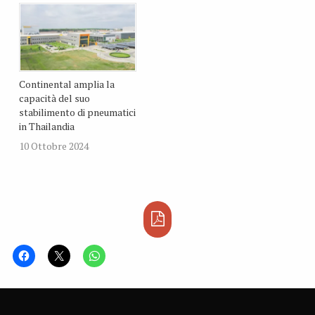
alla crescente domanda
del mercato americano di
prodotti sia per il primo
equipaggiamento che per
l’aftermarket. Il nuovo
impianto dovrebbe…
Continental amplia la
capacità del suo
stabilimento di pneumatici
in Thailandia
10 Ottobre 2024