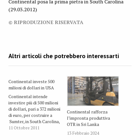
Continental posa la prima pietra in South Carolina
(29.03.2012)
© RIPRODUZIONE RISERVATA
Continental investe 500
milioni di dollari in USA
Continental intende
investire più di 500 milioni
di dollari, pari a 372 milioni
Continental rafforza
di euro, per costruire a
l’impronta produttiva
Sumter, in South Carolina,
OTR in Sri Lanka
un nuovo stabilimento di
11 Ottobre 2011
13 Febbraio 2024
pneumatici per far fronte