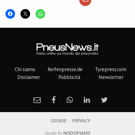
ha…
Chi siamo
Reifenpresse.de
Tyrepress.com
Disclaimer
Pubblicità
Newsletter
COOKIE
PRIVACY
made by
NODOPIANO