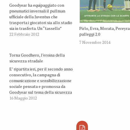
Goodyear ha equipaggiato con
pneumatici invernali il pullman
ufficiale della Juventus che
trasporta i giocatori sia allo stadio
sia in trasferta. Un “tassello”
Pirlo, Evra, Morata, Pereyra 
importante per garantire la
22 Febbraio 2012
palleggi 2.0
sicurezza stradale dei bianconeri
7 Novembre 2014
proprio nell’anno delle abbondanti
e inaspettate nevicate che così
Torna Goodhero, l’eroina della
tanto hanno caratterizzato la
sicurezza stradale
stagione invernale.
E’ ripartita ieri, per il secondo anno
consecutivo, la campagna di
comunicazione e sensibilizzazione
sociale pensata e promossa da
Goodyear sul tema della sicurezza
stradale, con l'obiettivo di
16 Maggio 2012
contribuire a farne un'attitudine
mentale e comportamentale,
soprattutto tra i giovani. Anima
espressiva del progetto si
conferma Goodhero, il cartoon che