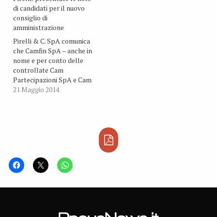
Amministratore Delegato
di candidati per il nuovo
di Intesa SanPaolo.
consiglio di
amministrazione
Pirelli & C. SpA comunica
che Camfin SpA – anche in
nome e per conto delle
controllate Cam
Partecipazioni SpA e Cam
2012 SpA - ha depositato
21 Maggio 2014
in data 18 maggio 2014 una
lista di candidati al
Consiglio di
Amministrazione di Pirelli
& C. SpA, il cui rinnovo è
all’ordine…