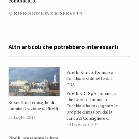
comunicato.
© RIPRODUZIONE RISERVATA
Pirelli: Enrico Tommaso
Cucchiani si dimette dal
CDA
Pirelli & C. SpA comunica
che Enrico Tommaso
Rosneft nel consiglio di
Cucchiani ha rassegnato le
amministrazione di Pirelli
proprie dimissioni dalla
11 Luglio 2014
carica di Consigliere di
Amministrazione della
20 Dicembre 2011
società a seguito della sua
nomina alla carica di
Pirelli: presentate le liste