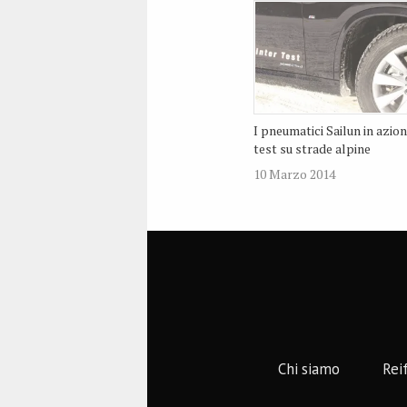
I pneumatici Sailun in azion
test su strade alpine
10 Marzo 2014
Chi siamo
Rei