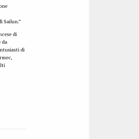
ione
i Sailun.”
ncese di
e da
tusiasti di
urmec,
lti