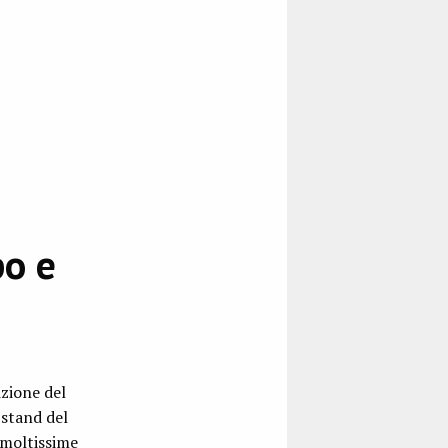
po e
zione del
 stand del
 moltissime