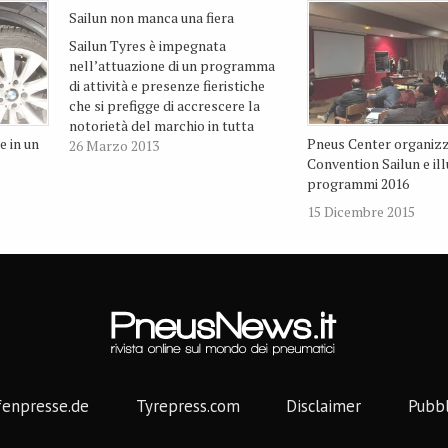
Sailun non manca una fiera
Sailun Tyres è impegnata
nell’attuazione di un programma
di attività e presenze fieristiche
che si prefigge di accrescere la
notorietà del marchio in tutta
e in un
Pneus Center organizz
Europa, Medio Oriente e Africa.
26 Marzo 2013
Convention Sailun e ill
L’obiettivo è anche garantire ai
programmi 2016
propri distributori nei mercati
locali un supporto concreto e
15 Dicembre 2015
coerente in occasione delle
manifestazioni fieristiche, che…
fenpresse.de
Tyrepress.com
Disclaimer
Pubbl