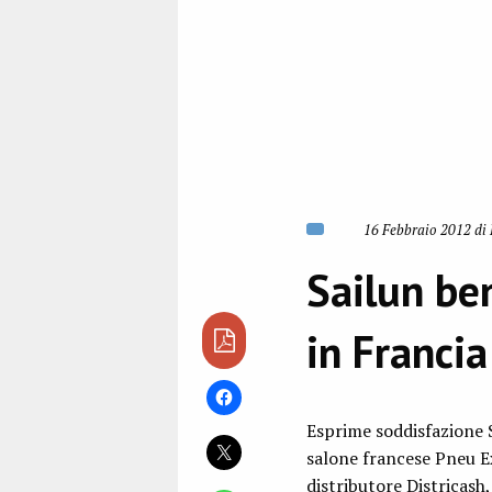
16 Febbraio 2012 di 
Sailun be
in Francia
Esprime soddisfazione S
salone francese Pneu Ex
distributore Districash