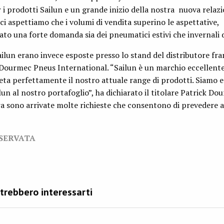
r i prodotti Sailun e un grande inizio della nostra nuova relaz
i aspettiamo che i volumi di vendita superino le aspettative,
to una forte domanda sia dei pneumatici estivi che invernali d
lun erano invece esposte presso lo stand del distributore fra
 Dourmec Pneus International. “Sailun è un marchio eccellent
a perfettamente il nostro attuale range di prodotti. Siamo en
un al nostro portafoglio”, ha dichiarato il titolare Patrick Do
a sono arrivate molte richieste che consentono di prevedere a
ISERVATA