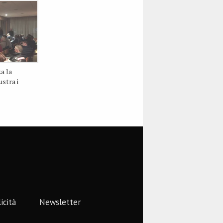
a la
ustra i
icità
Newsletter