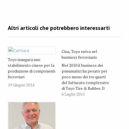
Cina, Toyo entra nel
business ferroviario
Toyo inaugura uno
stabilimento cinese per la
Nel 2010 il business dei
produzione di componenti
pneumatici ha pesato per
ferroviari
poco meno dei tre quarti
del fatturato complessivo
19 Giugno 2014
di Toyo Tire & Rubber. Il
resto del volume d’affari
6 Luglio 2011
deriva infatti da altri
prodotti chimici e derivati
dalla gomma, tra cui anche
dei componenti
antivibrazioni in gomma
destinati ai mezzi su