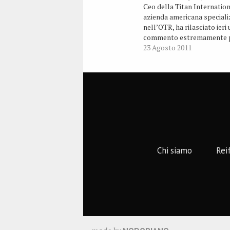
Ceo della Titan Internation
azienda americana speciali
nell’OTR, ha rilasciato ieri 
commento estremamente p
sul futuro dei mercati targ
23 Agosto 2011
dell’azienda: agricoltura,
costruzione e miniera.
Chi siamo
Rei