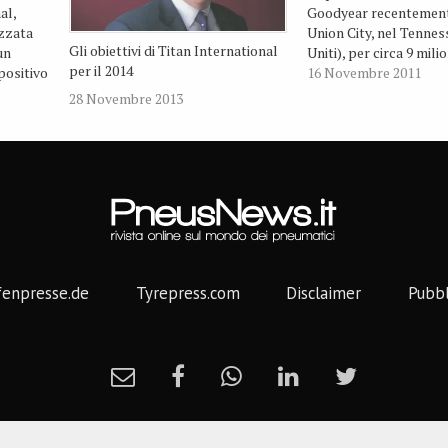
al,
Goodyear recentement
zzata
Union City, nel Tennes
Gli obiettivi di Titan International
un
Uniti), per circa 9 milio
per il 2014
ositivo
“Titan non ha ancora 
16 Novembre 2011
et
utilizzare l’impianto, s
28 Novembre 2013
che fungerà da magazz
pneumatici agro e OTR
dichiarato Maurice Tay
Presidente…
fenpresse.de
Tyrepress.com
Disclaimer
Pubbl