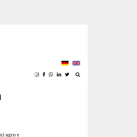
n
ci agro e