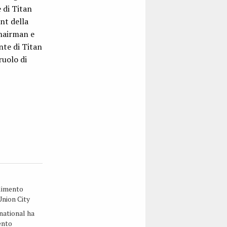
 di Titan
nt della
Chairman e
nte di Titan
ruolo di
ilimento
Union City
rnational ha
ento