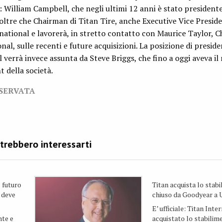
William Campbell, che negli ultimi 12 anni è stato presidente
 oltre che Chairman di Titan Tire, anche Executive Vice Preside
ational e lavorerà, in stretto contatto con Maurice Taylor, 
al, sulle recenti e future acquisizioni. La posizione di preside
 verrà invece assunta da Steve Briggs, che fino a oggi aveva il 
t della società.
ISERVATA
l futuro
Titan acquista lo stab
 deve
chiuso da Goodyear a 
E’ ufficiale: Titan Inte
nte e
acquistato lo stabilim