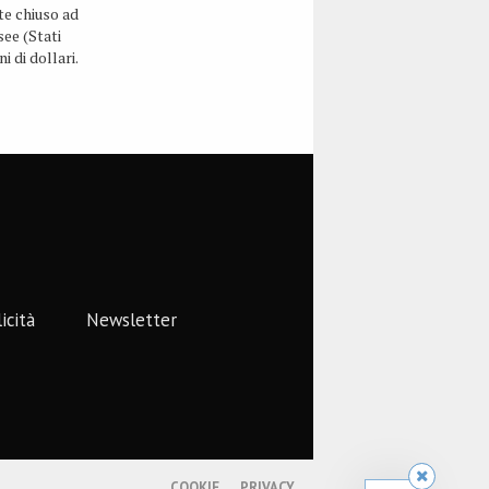
e chiuso ad
see (Stati
ni di dollari.
deciso come
alvo il fatto
ino per i
”, ha
lor,
icità
Newsletter
COOKIE
PRIVACY