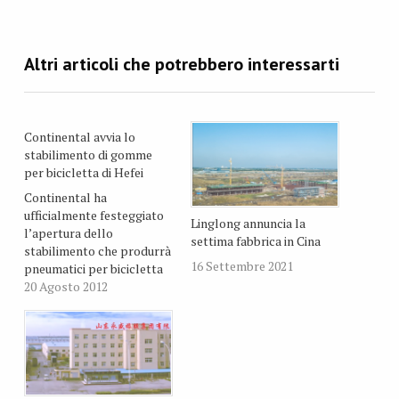
Continental avvia lo
stabilimento di gomme
per bicicletta di Hefei
Continental ha
ufficialmente festeggiato
Linglong annuncia la
l’apertura dello
settima fabbrica in Cina
stabilimento che produrrà
16 Settembre 2021
pneumatici per bicicletta
ad Hefei, nella provincia
20 Agosto 2012
cinese di Anhui. Nella
stessa località, il
produttore tedesco aveva
inaugurato uno
stabilimento di gomme
passenger l’anno scorso.