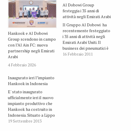
Al Dobowi Group
festeggia i 35 anni di
attività negli Emirati Arabi
Il Gruppo Al Dobowi ha
recentemente festeggiato
Hankook e Al Dobowi
i 35 anni di attività negli
Group scendono in campo
Emirati Arabi Uniti. Il
con l’Al Ain FC: nuova
business dei pneumatici è
partnership negli Emirati
stato avviato in Medio
16 Febbraio 2011
Arabi
oriente per dare una
4 Febbraio 2026
risposta alle crescenti
esigenze della gestione
dei pneumatici e
Inaugurato ieri l’impianto
dell’industria dei servizi
Hankook in Indonesia
nei paesi del Medio
E' stato inaugurato
Oriente.
ufficialmente ieri il nuovo
impianto produttivo che
Hankook ha costruito in
Indonesia. Situato a Lippo
Cikarang, nella regione di
19 Settembre 2013
Bekasi, nell'isola di West