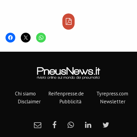
Java, il nuovo stabilimento
del gruppo coreano
servirà come base di
esportazione per i mercati
del Nord America e Medio
Oriente, nonché un polo…
Chi siamo
Reifenpresse.de
Tyrepress.com
Disclaimer
Pubblicità
Newsletter