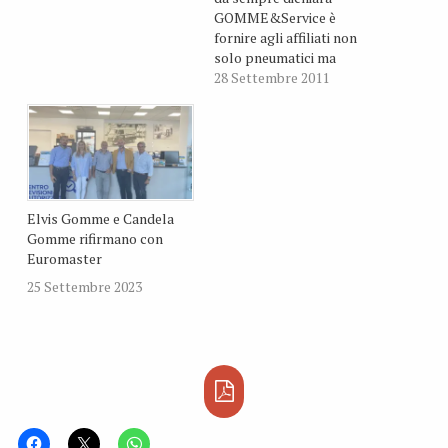
GOMME&Service è
fornire agli affiliati non
solo pneumatici ma
soprattutto opportunità
28 Settembre 2011
di crescita. Proprio in
quest’ottica si inseriscono
i corsi di formazione che
ogni anno
GOMME&Service
organizza per i propri
affiliati.
Elvis Gomme e Candela
Gomme rifirmano con
Euromaster
25 Settembre 2023