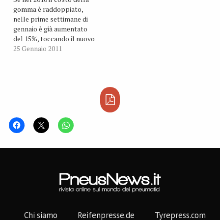
vietnamita sarebbe il
gomma è raddoppiato,
miglior accesso alla…
nelle prime settimane di
gennaio è già aumentato
del 15%, toccando il nuovo
massimo storico di 5,7
25 Gennaio 2011
dollari al chilo.
L’accelerazione della
domanda di pneumatici nei
paesi in rapido sviluppo,
come la Cina e l’India, è
stato un fattore
determinante e…
Chi siamo
Reifenpresse.de
Tyrepress.com