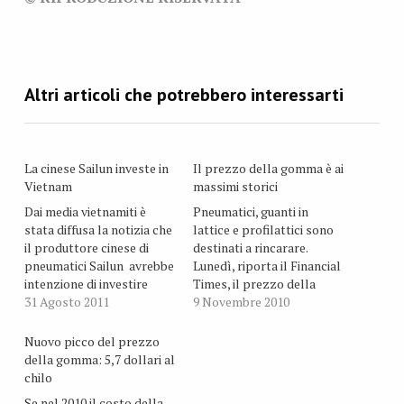
La cinese Sailun investe in
Il prezzo della gomma è ai
Vietnam
massimi storici
Dai media vietnamiti è
Pneumatici, guanti in
stata diffusa la notizia che
lattice e profilattici sono
il produttore cinese di
destinati a rincarare.
pneumatici Sailun avrebbe
Lunedì, riporta il Financial
intenzione di investire
Times, il prezzo della
circa 100 milioni di dollari
31 Agosto 2011
gomma naturale ha
9 Novembre 2010
per costruire in Vietnam
raggiunto l’ennesimo
una fabbrica di pneumatici
record storico: 4,35
Nuovo picco del prezzo
e di altri prodotti in
dollari al chilo (+7,4% in
della gomma: 5,7 dollari al
gomma. Uno dei principali
una sola settimana).
chilo
vantaggi della filiale
Se nel 2010 il costo della