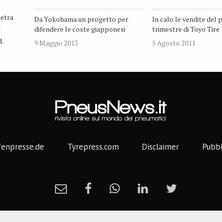
ietra
Da Yokohama un progetto per
In calo le vendite del 
a
difendere le coste giapponesi
trimestre di Toyo Tire
d.
9 Maggio 2013
5 Agosto 2011
fenpresse.de
Tyrepress.com
Disclaimer
Pubbl