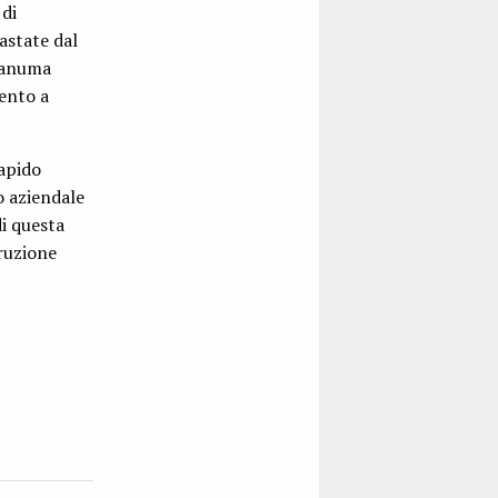
 di
astate dal
Iwanuma
mento a
rapido
o aziendale
i questa
truzione