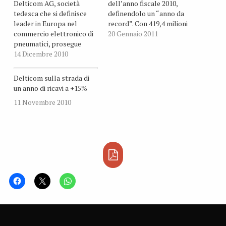
Delticom AG, società
dell’anno fiscale 2010,
tedesca che si definisce
definendolo un “anno da
leader in Europa nel
record”. Con 419,4 milioni
commercio elettronico di
di euro, la società tedesca
20 Gennaio 2011
pneumatici, prosegue
ha visto crescere il
nello sviluppo del proprio
14 Dicembre 2010
fatturato del 34,8%
business e approda a
rispetto ai 311,3 milioni
Singapore. Delticom ha
del 2009.
Delticom sulla strada di
infatti acquisito, per un
un anno di ricavi a +15%
importo non dichiarato,
11 Novembre 2010
una quota maggioritaria di
Tyrepac Pte Ltd, il “primo
portale dei pneumatici
dell’Asia”.