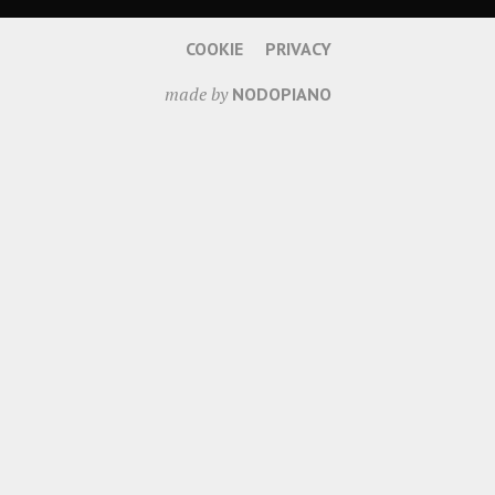
COOKIE
PRIVACY
made by
NODOPIANO