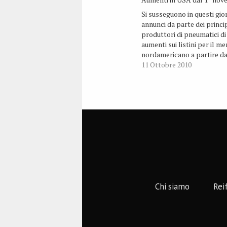
Si susseguono in questi gior
annunci da parte dei princi
produttori di pneumatici di
aumenti sui listini per il m
nordamericano a partire d
novembre. Dopo Hankook,
11 Ottobre 2010
Goodyear, Pirelli e Cooper,
Kumho alza i prezzi del 6
Falken fino all’8% e Toyo 
fino al 6%.
Chi siamo
Rei