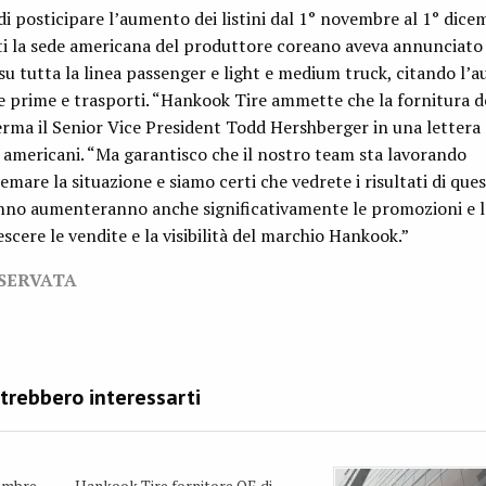
 posticipare l’aumento dei listini dal 1° novembre al 1° dicem
ti la sede americana del produttore coreano aveva annunciato
u tutta la linea passenger e light e medium truck, citando l’
ie prime e trasporti. “Hankook Tire ammette che la fornitura d
erma il Senior Vice President Todd Hershberger in una lettera 
i americani. “Ma garantisco che il nostro team sta lavorando
mare la situazione e siamo certi che vedrete i risultati di quest
anno aumenteranno anche significativamente le promozioni e l
scere le vendite e la visibilità del marchio Hankook.”
ISERVATA
embre
Hankook Tire fornitore OE di