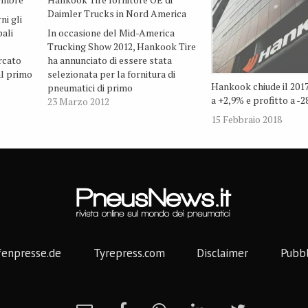
Daimler Trucks in Nord America
ni gli
pali
In occasione del Mid-America
Trucking Show 2012, Hankook Tire
ercato
ha annunciato di essere stata
al primo
selezionata per la fornitura di
Hankook chiude il 2017
pneumatici di primo
a +2,9% e profitto a -
 anche
equipaggiamento dal produttore
23 Marzo 2012
,5%,
di autocarri medio - pesanti
15 Febbraio 2018
Tire USA
Daimler Trucks North America
(DTNA). In base all’accordo,
Hankook Tire dovrà fornire i
pneumatici per i modelli Cascadia
e Coronado…
fenpresse.de
Tyrepress.com
Disclaimer
Pubbl