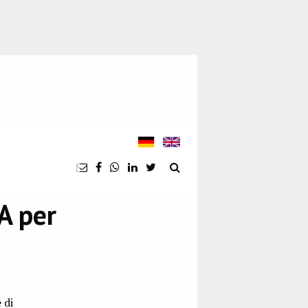
A per
 di