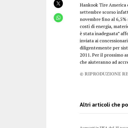
Hankook Tire America di
settembre scorso infat
novembre fino al 6,5% s
costi di energia, mater
è stata inadeguata” aff
inviata ai concessionar
diligentemente per siste
2011. Per il prossimo 
che aiuteranno ad accre
© RIPRODUZIONE R
Aumenti in USA dal 1° nov