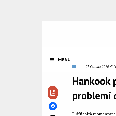
MENU
27 Ottobre 2010 di L
Hankook p
problemi d
“Difficoltà momentanea 