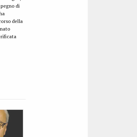
impegno di
 ha
corso della
gnato
rificata