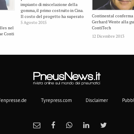
impianto di miscelazione della
gomma, il primo costruito in Cina.
Continental conferma
Il costo del progetto ha superato
Gerhard Wente alla gui
leggermente gli 11 milioni di
5 Agosto 2015
les nel
ContiTech
dollari e rappresenta uno dei più
ne Conti
grandi investimenti per uno
12 Dicembre 2013
stabilimento di miscelazione nella
storia dell'azienda. Questo non è
solo…
fenpresse.de
Tyrepress.com
Disclaimer
Pubbl