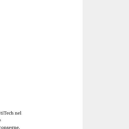
ntiTech nel
e
 consegne,