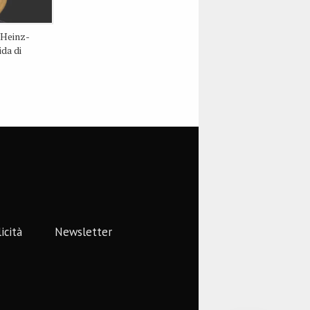
 Heinz-
da di
icità
Newsletter