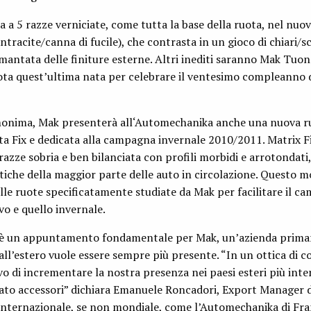
 a 5 razze verniciate, come tutta la base della ruota, nel nuo
ntracite/canna di fucile), che contrasta in un gioco di chiari/sc
mantata delle finiture esterne. Altri inediti saranno Mak Tuo
ota quest’ultima nata per celebrare il ventesimo compleanno 
onima, Mak presenterà all‘Automechanika anche una nuova ru
ta Fix e dedicata alla campagna invernale 2010/2011. Matrix F
azze sobria e ben bilanciata con profili morbidi e arrotondati, 
tetiche della maggior parte delle auto in circolazione. Questo m
le ruote specificatamente studiate da Mak per facilitare il ca
vo e quello invernale.
te è un appuntamento fondamentale per Mak, un’azienda prim
 all’estero vuole essere sempre più presente. “In un ottica di c
ivo di incrementare la nostra presenza nei paesi esteri più inte
cato accessori” dichiara Emanuele Roncadori, Export Manager 
 internazionale, se non mondiale, come l’Automechanika di Fra