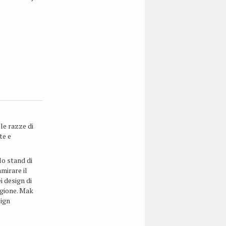
ple razze di
te e
lo stand di
mirare il
 design di
agione. Mak
sign
 2010/2011,
anteprima in