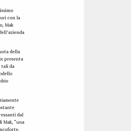
vissimo
uri con la
no, Mak
dell’azienda
ota della
ix presenta
tali da
odello
mbio
ariamente
ostante
ressanti dal
di Mak, “una
ncoforte,