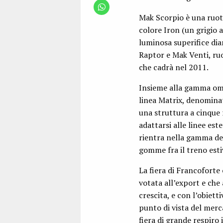
Mak Scorpio è una ruota
colore Iron (un grigio a
luminosa superifice dia
Raptor e Mak Venti, ru
che cadrà nel 2011.
Insieme alla gamma om
linea Matrix, denomina
una struttura a cinque r
adattarsi alle linee es
rientra nella gamma del
gomme fra il treno esti
La fiera di Francofor
votata all’export e che
crescita, e con l’obiett
punto di vista del mer
fiera di grande respiro