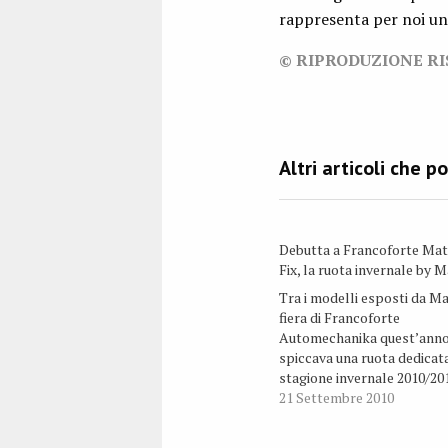
rappresenta per noi un’
© RIPRODUZIONE R
Debutta a Francoforte Mat
Fix, la ruota invernale by 
Tra i modelli esposti da Ma
fiera di Francoforte
Automechanika quest’anno
spiccava una ruota dedicata
stagione invernale 2010/20
Matrix MS Fix. Mak ormai d
21 Settembre 2010
anni propone all’inizio del
stagione fredda dei prodot