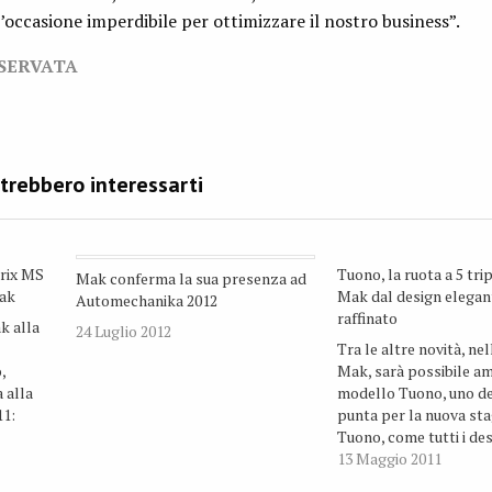
occasione imperdibile per ottimizzare il nostro business”.
ISERVATA
rix MS
Tuono, la ruota a 5 tri
Mak conferma la sua presenza ad
Mak
Mak dal design elegan
Automechanika 2012
raffinato
k alla
24 Luglio 2012
Tra le altre novità, nel
,
Mak, sarà possibile am
 alla
modello Tuono, uno dei
11:
punta per la nuova st
a alcuni
Tuono, come tutti i de
la
principali della gamma
13 Maggio 2011
ti
è stato presentato in 