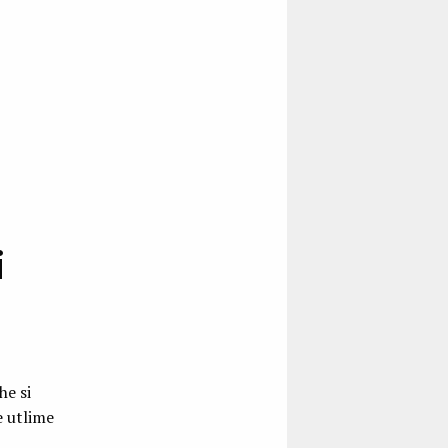
i
he si
e utlime