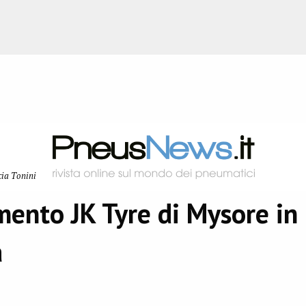
cia Tonini
mento JK Tyre di Mysore in
a