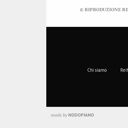
© RIPRODUZIONE R
Chi siamo
Rei
made by
NODOPIANO